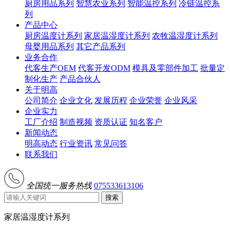
厨房用品系列
智慧农业系列
智能温控系列
冷链温控系
列
产品中心
厨房温度计系列
家居温湿度计系列
农牧温湿度计系列
母婴用品系列
其它产品系列
业务合作
代客生产OEM
代客开发ODM
模具及零部件加工
批量定
制化生产
产品合伙人
关于明高
公司简介
企业文化
发展历程
企业荣誉
企业风采
企业实力
工厂介绍
制造视频
资质认证
知名客户
新闻动态
明高动态
行业资讯
常见问答
联系我们
全国统一服务热线
075533613106
搜索
家居温湿度计系列