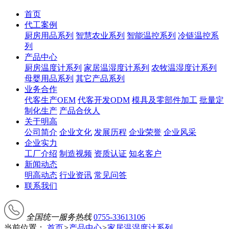
首页
代工案例
厨房用品系列
智慧农业系列
智能温控系列
冷链温控系
列
产品中心
厨房温度计系列
家居温湿度计系列
农牧温湿度计系列
母婴用品系列
其它产品系列
业务合作
代客生产OEM
代客开发ODM
模具及零部件加工
批量定
制化生产
产品合伙人
关于明高
公司简介
企业文化
发展历程
企业荣誉
企业风采
企业实力
工厂介绍
制造视频
资质认证
知名客户
新闻动态
明高动态
行业资讯
常见问答
联系我们
全国统一服务热线
0755-33613106
当前位置：
首页
>
产品中心
>
家居温湿度计系列