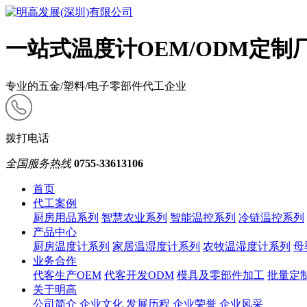
一站式温度计OEM/ODM定制
专业的五金/塑料/电子零部件代工企业
拨打电话
全国服务热线
0755-33613106
首页
代工案例
厨房用品系列
智慧农业系列
智能温控系列
冷链温控系列
产品中心
厨房温度计系列
家居温湿度计系列
农牧温湿度计系列
母
业务合作
代客生产OEM
代客开发ODM
模具及零部件加工
批量定
关于明高
公司简介
企业文化
发展历程
企业荣誉
企业风采