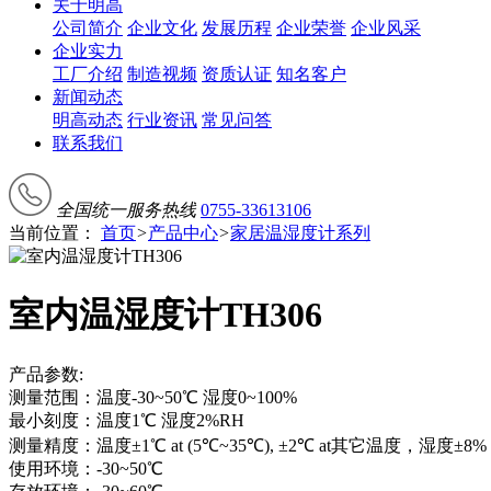
关于明高
公司简介
企业文化
发展历程
企业荣誉
企业风采
企业实力
工厂介绍
制造视频
资质认证
知名客户
新闻动态
明高动态
行业资讯
常见问答
联系我们
全国统一服务热线
0755-33613106
当前位置：
首页
>
产品中心
>
家居温湿度计系列
室内温湿度计TH306
产品参数:
测量范围：温度-30~50℃ 湿度0~100%
最小刻度：温度1℃ 湿度2%RH
测量精度：温度±1℃ at (5℃~35℃), ±2℃ at其它温度，湿度±8%
使用环境：-30~50℃