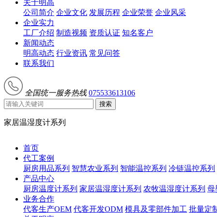
关于明高
公司简介
企业文化
发展历程
企业荣誉
企业风采
企业实力
工厂介绍
制造视频
资质认证
知名客户
新闻动态
明高动态
行业资讯
常见问答
联系我们
全国统一服务热线
075533613106
搜索
家居温湿度计系列
首页
代工案例
厨房用品系列
智慧农业系列
智能温控系列
冷链温控系列
产品中心
厨房温度计系列
家居温湿度计系列
农牧温湿度计系列
母
业务合作
代客生产OEM
代客开发ODM
模具及零部件加工
批量定